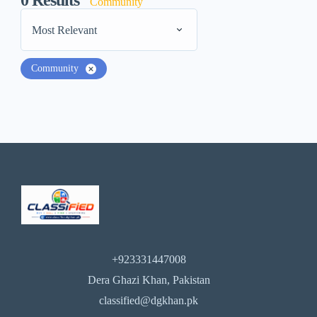
0
Results
Community
Most Relevant
Community
+923331447008
Dera Ghazi Khan, Pakistan
classified@dgkhan.pk