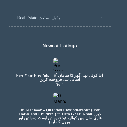
Real Estate رئیل اسٹیٹ
Newest Listings​
Post Your Free Ads – 🛒 اپنا کوئی بھی گھر کا سامان
آسانی سے فروخت کریں
Rs. 1
Dr. Mahnoor – Qualified Physiotherapist ( For
Ladies and Children ) in Dera Ghazi Khan ڈیرہ
غازی خان میں کوالیفائیڈ فزیو تھراپسٹ (خواتین اور
بچوں کے لیے)