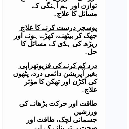
توازن اور ہم آہنگی کے
مسائل کا علاج۔
پوسچر درست کرنے کا علاج
جھک کر بیٹھنے، کھڑے ہونے اور
ریڑھ کی ہڈی کے مسائل کا
حل۔
درد کم کرنے کی فزیوتھراپی
بغیر آپریشن دائمی درد، پٹھوں
کی اکڑن اور تھکن کا مؤثر
علاج۔
طاقت اور حرکت بڑھانے کی
ورزشیں
جسمانی لچک، طاقت اور
صحت بہتر بنانے کے لیے