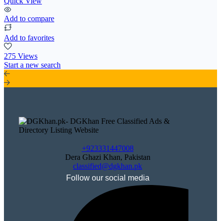
Quick View
Add to compare
Add to favorites
275 Views
Start a new search
+923331447008
Dera Ghazi Khan, Pakistan
classified@dgkhan.pk
Follow our social media