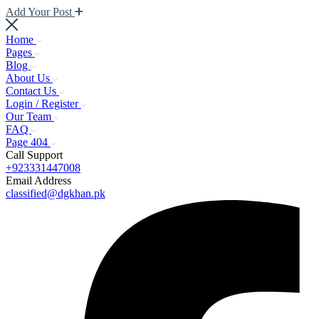
Add Your Post
Home
Pages
Blog
About Us
Contact Us
Login / Register
Our Team
FAQ
Page 404
Call Support
+923331447008
Email Address
classified@dgkhan.pk