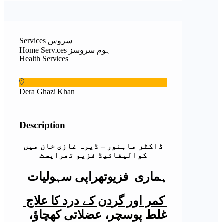
Services سروس
Home Services ہوم سروسز
Health Services
Dera Ghazi Khan
Description
ڈاکٹر ماہنور – ڈیرہ غازی خان میں
کوالیفائیڈ فزیو تھراپسٹ
ہماری فزیوتھراپی سہولیات
کمر اور گردن کے درد کا علاج
غلط پوسچر، عضلاتی کھچاؤ،