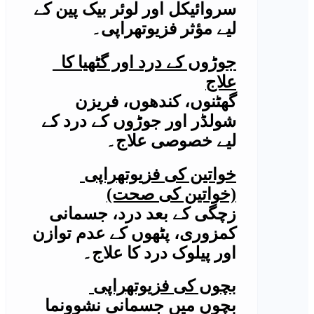
سروائیکل اور لوئر بیک پین کے
لیے مؤثر فزیوتھراپی۔
جوڑوں کے درد اور گٹھیا کا
علاج
گھٹنوں، کندھوں، فریزن
شولڈر اور جوڑوں کے درد کے
لیے خصوصی علاج۔
خواتین کی فزیوتھراپی
(خواتین کی صحت)
زچگی کے بعد درد، جسمانی
کمزوری، پٹھوں کے عدم توازن
اور پیلوک درد کا علاج۔
بچوں کی فزیوتھراپی
بچوں میں جسمانی نشوونما