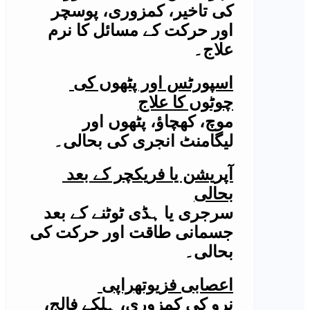
کی تاخیر، کمزوری، پوسچر
اور حرکت کے مسائل کا نرم
علاج۔
اسپورٹس اور پٹھوں کی
چوٹوں کا علاج
موچ، کھچاؤ، پٹھوں اور
لیگامنٹ انجری کی بحالی۔
آپریشن یا فریکچر کے بعد
بحالی
سرجری یا ہڈی ٹوٹنے کے بعد
جسمانی طاقت اور حرکت کی
بحالی۔
اعصابی فزیوتھراپی
نرو کی کمزوری، ہلکے فالج،