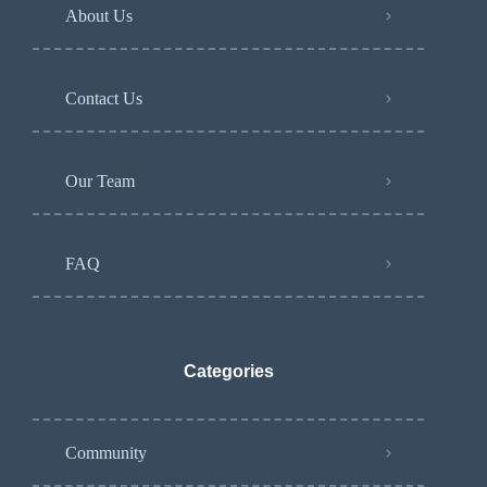
About Us
Contact Us
Our Team
FAQ
Categories
Community