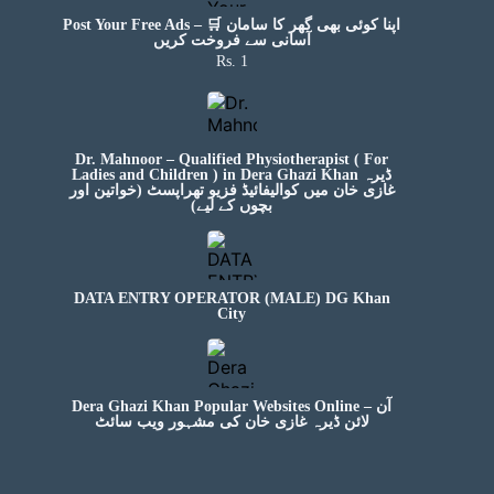
Post Your Free Ads – 🛒 اپنا کوئی بھی گھر کا سامان
آسانی سے فروخت کریں
Rs. 1
Dr. Mahnoor – Qualified Physiotherapist ( For
Ladies and Children ) in Dera Ghazi Khan ڈیرہ
غازی خان میں کوالیفائیڈ فزیو تھراپسٹ (خواتین اور
بچوں کے لیے)
DATA ENTRY OPERATOR (MALE) DG Khan
City
Dera Ghazi Khan Popular Websites Online – آن
لائن ڈیرہ غازی خان کی مشہور ویب سائٹ