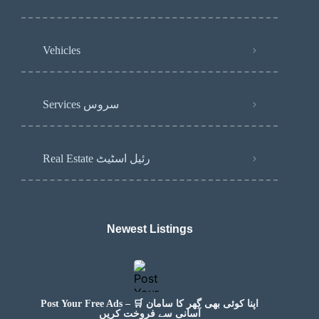
Vehicles
Services سروس
Real Estate رئیل اسٹیٹ
Newest Listings​
Post Your Free Ads – 🛒 اپنا کوئی بھی گھر کا سامان
آسانی سے فروخت کریں