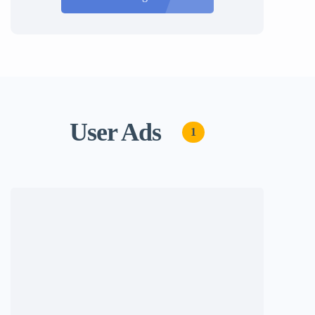
User Ads
1